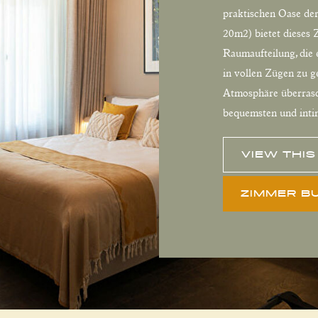
praktischen Oase der
20m2) bietet dieses
Raumaufteilung, die
in vollen Zügen zu g
Atmosphäre überrasc
bequemsten und inti
VIEW THI
ZIMMER B